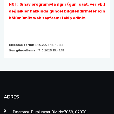
NOT: Sınav programıyla ilgili (gün, saat, yer vb.)
değişikler hakkında güncel bilgilendirmeler için
bölümümüz web sayfasını takip ediniz.
Eklenme tarihi:
17.10.2025 15:40:56
Son güncelleme:
17.10.2025 15:41:15
ADRES
Pınarbaşı, Dumlupınar Blv. No:7058, 07030