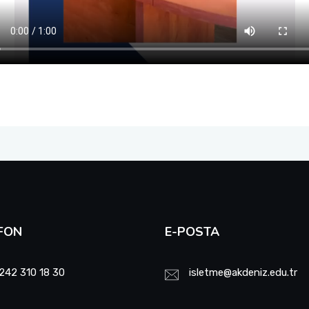
FON
E-POSTA
242 310 18 30
isletme@akdeniz.edu.tr