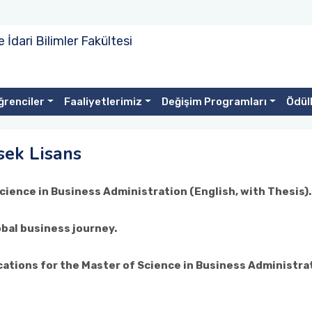
e İdari Bilimler Fakültesi
ğrenciler
Faaliyetlerimiz
Değişim Programları
Ödüll
ksek Lisans
cience in Business Administration (English, with Thesis).
obal business journey.
cations for the Master of Science in Business Administra