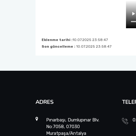
Eklenme tarihi :
10.07.2025 23:58:47
Son güncelleme :
10.07.2025 23:58:47
ADRES
TELE
Pınarbaşı, Dumlupınar Blv.
0
No:7058, 07030
Muratpaşa/Antalya