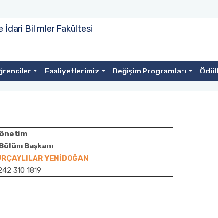
e İdari Bilimler Fakültesi
ğrenciler
Faaliyetlerimiz
Değişim Programları
Ödüll
önetim
 Bölüm Başkanı
 GÜRÇAYLILAR YENİDOĞAN
42 310 1819