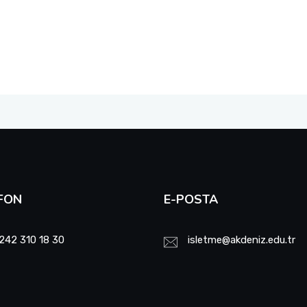
FON
E-POSTA
242 310 18 30
isletme@akdeniz.edu.tr