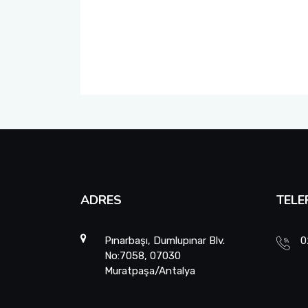
ADRES
TELE
Pınarbaşı, Dumlupınar Blv.
0
No:7058, 07030
Muratpaşa/Antalya