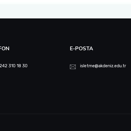
FON
E-POSTA
242 310 18 30
isletme@akdeniz.edu.tr