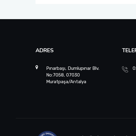
ADRES
TELE
Pınarbaşı, Dumlupınar Blv.
0
No:7058, 07030
Muratpaşa/Antalya