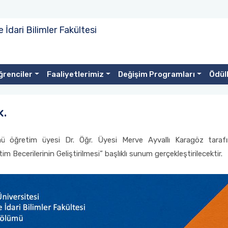
e İdari Bilimler Fakültesi
ğrenciler
Faaliyetlerimiz
Değişim Programları
Ödüll
k.
ümü öğretim üyesi Dr. Öğr. Üyesi Merve Ayvallı Karagöz taraf
m Becerilerinin Geliştirilmesi” başlıklı sunum gerçekleştirilecektir.